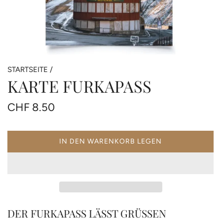
STARTSEITE
/
KARTE FURKAPASS
Regulärer
CHF 8.50
Preis
IN DEN WARENKORB LEGEN
LADEN...
DER FURKAPASS LÄSST GRÜSSEN